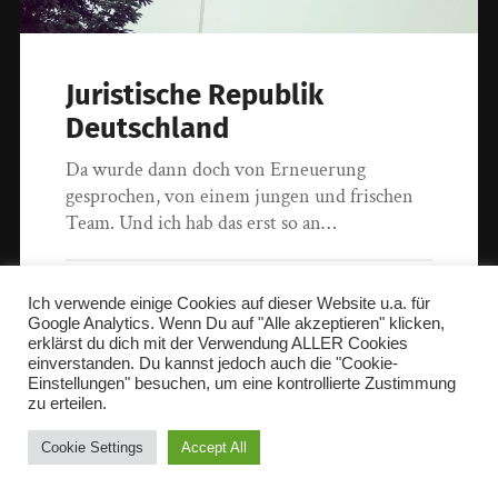
Juristische Republik
Deutschland
Da wurde dann doch von Erneuerung
gesprochen, von einem jungen und frischen
Team. Und ich hab das erst so an…
13. November 2018
Ich verwende einige Cookies auf dieser Website u.a. für
Google Analytics. Wenn Du auf "Alle akzeptieren" klicken,
erklärst du dich mit der Verwendung ALLER Cookies
einverstanden. Du kannst jedoch auch die "Cookie-
© 2026
christophmause.com
.
@christophmause@mastodon.social
.
Einstellungen" besuchen, um eine kontrollierte Zustimmung
zu erteilen.
Cookie Settings
Accept All