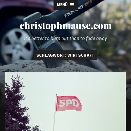
MENÜ
christophmause.com
It's better to burn out than to fade away
SCHLAGWORT:
WIRTSCHAFT