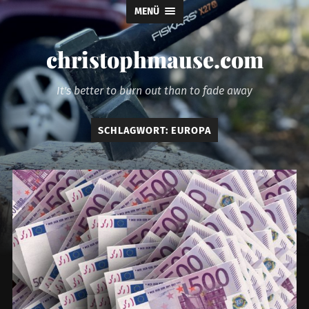
MENÜ
christophmause.com
It's better to burn out than to fade away
SCHLAGWORT:
EUROPA