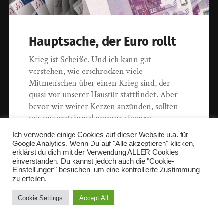
Hauptsache, der Euro rollt
Krieg ist Scheiße. Und ich kann gut
verstehen, wie erschrocken viele
Mitmenschen über einen Krieg sind, der
quasi vor unserer Haustür stattfindet. Aber
bevor wir weiter Kerzen anzünden, sollten
wir uns ersteinmal unserer eigenen
Scheinheiligkeit bewußt werden.
Ich verwende einige Cookies auf dieser Website u.a. für
Google Analytics. Wenn Du auf "Alle akzeptieren" klicken,
erklärst du dich mit der Verwendung ALLER Cookies
26. Februar 2022
einverstanden. Du kannst jedoch auch die "Cookie-
Einstellungen" besuchen, um eine kontrollierte Zustimmung
zu erteilen.
Cookie Settings
Accept All
© 2026
christophmause.com
.
@christophmause@mastodon.social
.