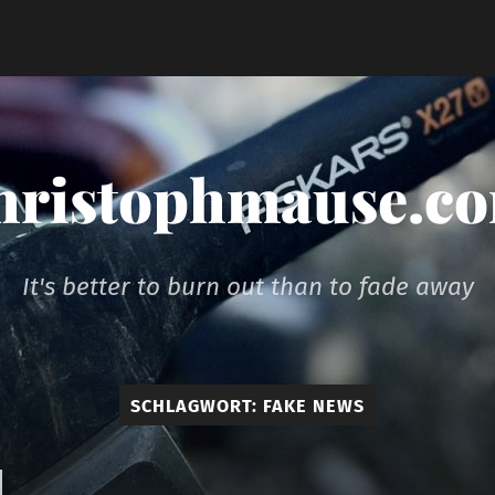
hristophmause.c
It's better to burn out than to fade away
SCHLAGWORT:
FAKE NEWS