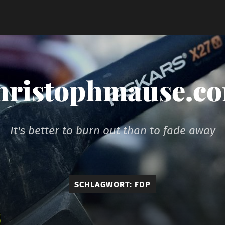
hristophmause.c
It's better to burn out than to fade away
SCHLAGWORT:
FDP