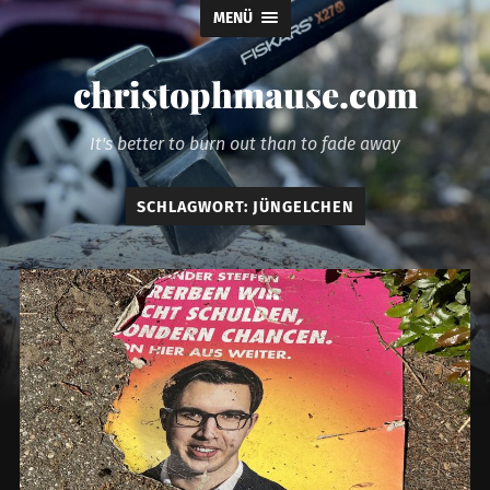
MENÜ
christophmause.com
It's better to burn out than to fade away
SCHLAGWORT:
JÜNGELCHEN