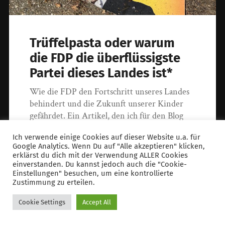
Trüffelpasta oder warum
die FDP die überflüssigste
Partei dieses Landes ist*
Wie die FDP den Fortschritt unseres Landes
behindert und die Zukunft unserer Kinder
gefährdet. Ein Artikel, den ich für den Blog
der Republik geschrieben habe.
Ich verwende einige Cookies auf dieser Website u.a. für
Google Analytics. Wenn Du auf "Alle akzeptieren" klicken,
erklärst du dich mit der Verwendung ALLER Cookies
22. August 2022
einverstanden. Du kannst jedoch auch die "Cookie-
Einstellungen" besuchen, um eine kontrollierte
Zustimmung zu erteilen.
© 2026
christophmause.com
.
@christophmause@mastodon.social
.
Cookie Settings
Accept All