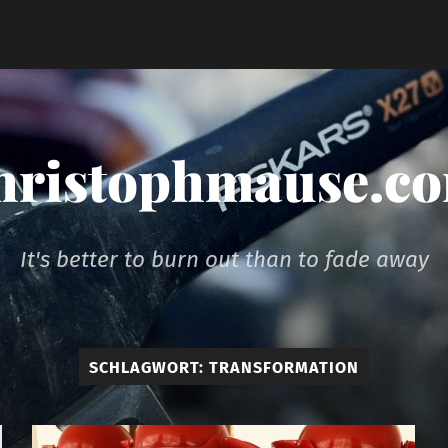
hristophmause.c
It's better to burn out than to fade away
SCHLAGWORT:
TRANSFORMATION