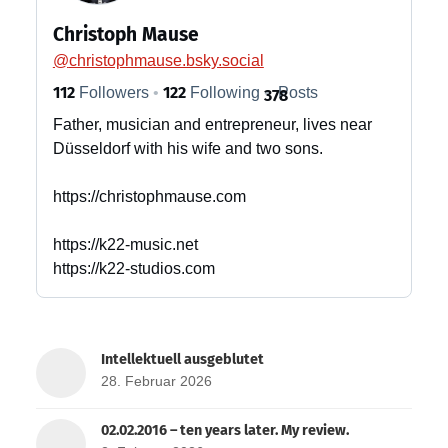
Christoph Mause
@
christophmause.bsky.social
112
122
Followers
Following
Posts
378
Father, musician and entrepreneur, lives near
Düsseldorf with his wife and two sons.
https://christophmause.com
https://k22-music.net
https://k22-studios.com
Intellektuell ausgeblutet
28. Februar 2026
02.02.2016 – ten years later. My review.