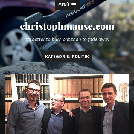
MENÜ
christophmause.com
It's better to burn out than to fade away
KATEGORIE:
POLITIK