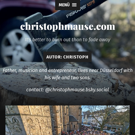
MENÜ
christophmause.com
It's better to burn out than to fade away
AUTOR:
CHRISTOPH
Father, musician and entrepreneur, lives near Düsseldorf with
his wife and two sons.
contact: @christophmause.bsky.social