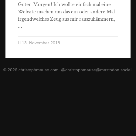
Guten Morgen! Ich wollte einfach mal eine
Website machen um das ein oder andere Mal
irgendwelches Zeug aus mir rauszuhämmern,
…
13. November 2018
© 2026
christophmause.com
.
@christophmause@mastodon.social
.